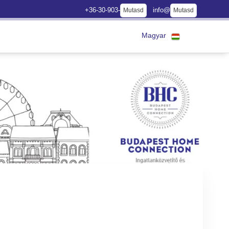
+36-30-903-
info@
Mutasd
Mutasd
Magyar